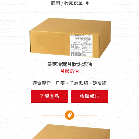
展開 / 收起選單
皇家冷藏片狀烘焙油
片狀奶油
適合製作：丹麥、千層派類、酥皮類
了解產品
檢驗報告