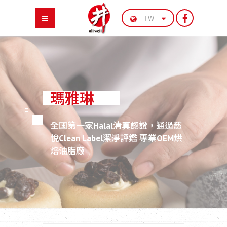
瑪雅琳
全國第一家Halal清真認證，通過慈
悅Clean Label潔淨評鑑 專業OEM烘
焙油脂廠