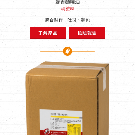
麥香麵糰油
瑪雅琳
適合製作：吐司、麵包
了解產品
檢驗報告