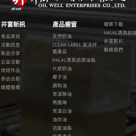
井富新訊
產品櫥窗
檔案下載
HALAL清真認
食品資訊
天然奶油
井富影片
活動訊息
CLEAN LABEL 潔淨評
聯絡我們
鑑產品
新品分享
HALAL清真認證油脂
公益活動
片狀奶油
烘焙作品
椰子油
參訪合影
調和油
媒體報導
常溫酥油
瑪雅琳
常溫白油
油炸油
功能油脂