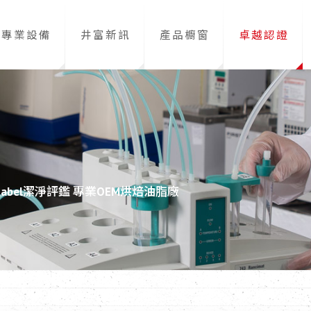
專業設備
井富新訊
產品櫥窗
卓越認證
Label潔淨評鑑 專業OEM烘焙油脂廠