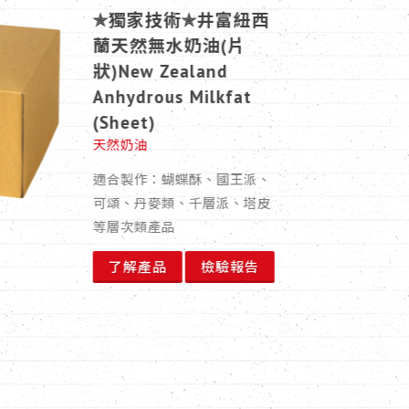
★NO.1人氣商品★紐西
蘭天然無水奶油New
Zealand Anhydrous
Milkfat
天然奶油
適合製作：中式月餅、豆餡、
餡料、油皮油酥類、蛋糕、餅
乾、義大利麵醬、蛋捲、牛軋
糖
了解產品
檢驗報告