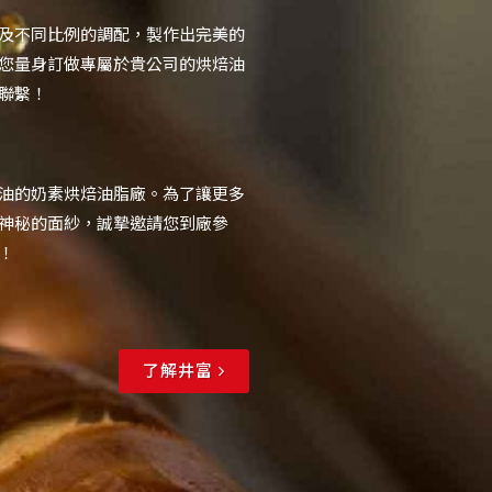
及不同比例的調配，製作出完美的
您量身訂做專屬於貴公司的烘焙油
聯繫！
油的奶素烘焙油脂廠。為了讓更多
神秘的面紗，誠摯邀請您到廠參
！
了解井富