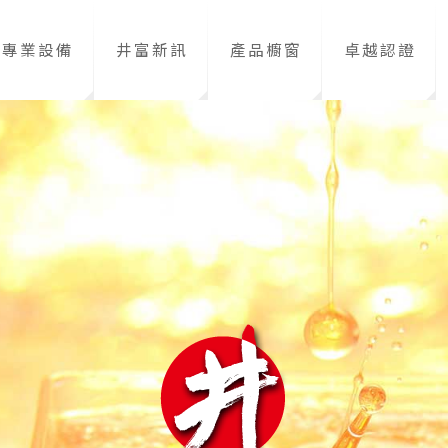
專業設備
井富新訊
產品櫥窗
卓越認證