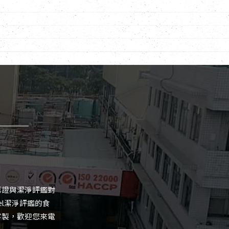
真認證與潔淨評鑑對
el潔淨評鑑的食
客製，歡迎您來電