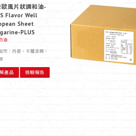
✯獨家技術✯井富紐西
蘭天然無水奶油(片
狀)New Zealand
Anhydrous Milkfat
(Sheet)
天然奶油
適合製作：蝴蝶酥、國王派、
可頌、丹麥類、千層派、塔皮
等層次類產品
了解產品
檢驗報告