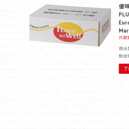
和油-
ll
t
S
層派類、
驗報告